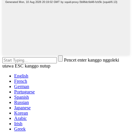
Pencet enter kanggo nggoleki
utawa ESC kanggo nutup
English
French
German
Portuguese
Spanish
Russian
Japanese
Korean
Arabic
Irish
Greek