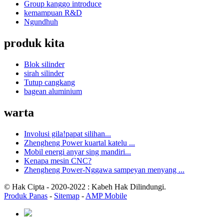
Group kanggo introduce
kemampuan R&D
Ngundhuh
produk kita
Blok silinder
sirah silinder
Tutup cangkang
bagean aluminium
warta
Involusi gila!papat silihan...
Zhengheng Power kuartal katelu ...
Mobil energi anyar sing mandiri...
Kenapa mesin CNC?
Zhengheng Power-Nggawa sampeyan menyang ...
© Hak Cipta - 2020-2022 : Kabeh Hak Dilindungi.
Produk Panas
-
Sitemap
-
AMP Mobile