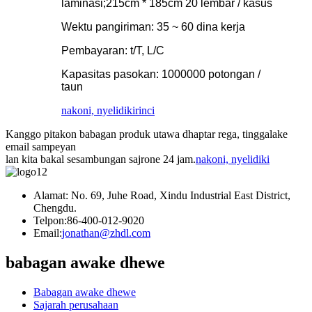
laminasi;215cm * 185cm 20 lembar / kasus
Wektu pangiriman: 35 ~ 60 dina kerja
Pembayaran: t/T, L/C
Kapasitas pasokan: 1000000 potongan /
taun
nakoni, nyelidiki
rinci
Kanggo pitakon babagan produk utawa dhaptar rega, tinggalake
email sampeyan
lan kita bakal sesambungan sajrone 24 jam.
nakoni, nyelidiki
Alamat: No. 69, Juhe Road, Xindu Industrial East District,
Chengdu.
Telpon:
86-400-012-9020
Email:
jonathan@zhdl.com
babagan awake dhewe
Babagan awake dhewe
Sajarah perusahaan