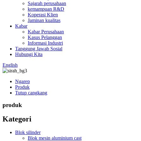
Sajarah perusahaan
kemampuan R&D
Koperasi Klien
Jaminan kualitas
Kabar
Kabar Perusahaan
Kasus Pelanggan
Informasi Industri
Tanggung Jawab Sosial
Hubungi Kita
English
Ngarep
Produk
Tutup cangkang
produk
Kategori
Blok silinder
Blok mesin aluminium cast