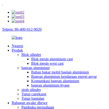
.
Telpon: 86-400-012-9020
Ngarep
Produk
Blok silinder
Blok mesin aluminium cast
Blok mesin wesi cast
bagean aluminium
Bahan bakar mobil bagian aluminium
Bagean aluminium kendaraan energi anyar
Komunikasi bagean aluminium
bagean aluminium liyane
sirah silinder
Tutup cangkang
Tutup bantalan
Babagan awake dhewe
Pambuka perusahaan