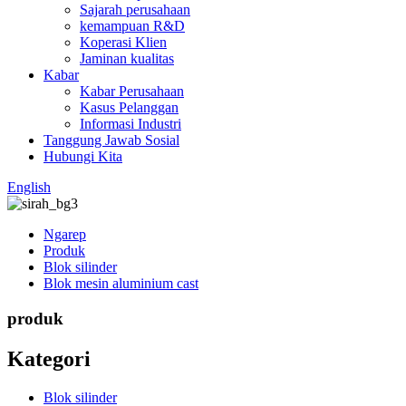
Sajarah perusahaan
kemampuan R&D
Koperasi Klien
Jaminan kualitas
Kabar
Kabar Perusahaan
Kasus Pelanggan
Informasi Industri
Tanggung Jawab Sosial
Hubungi Kita
English
Ngarep
Produk
Blok silinder
Blok mesin aluminium cast
produk
Kategori
Blok silinder