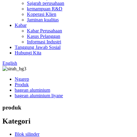
Sajarah perusahaan
kemampuan R&D
Koperasi Klien
Jaminan kualitas
Kabar
Kabar Perusahaan
Kasus Pelanggan
Informasi Industri
Tanggung Jawab Sosial
Hubungi Kita
English
Ngarep
Produk
bagean aluminium
bagean aluminium liyane
produk
Kategori
Blok silinder