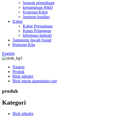
Sajarah perusahaan
kemampuan R&D
Koperasi Klien
Jaminan kualitas
Kabar
Kabar Perusahaan
Kasus Pelanggan
Informasi Industri
Tanggung Jawab Sosial
Hubungi Kita
English
Ngarep
Produk
Blok silinder
Blok mesin aluminium cast
produk
Kategori
Blok silinder