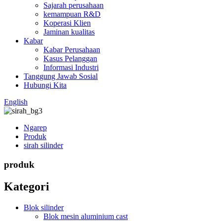
Sajarah perusahaan
kemampuan R&D
Koperasi Klien
Jaminan kualitas
Kabar
Kabar Perusahaan
Kasus Pelanggan
Informasi Industri
Tanggung Jawab Sosial
Hubungi Kita
English
Ngarep
Produk
sirah silinder
produk
Kategori
Blok silinder
Blok mesin aluminium cast